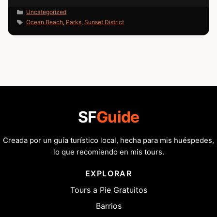
Categorías
Uncategorized
Etiquetas
Ocean Beach
,
Parks
,
Sunset District
SF
Guide
Creada por un guía turístico local, hecha para mis huéspedes,
lo que recomiendo en mis tours.
EXPLORAR
Tours a Pie Gratuitos
Barrios