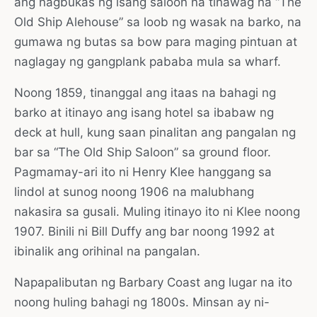
ang nagbukas ng isang saloon na tinawag na “The
Old Ship Alehouse” sa loob ng wasak na barko, na
gumawa ng butas sa bow para maging pintuan at
naglagay ng gangplank pababa mula sa wharf.
Noong 1859, tinanggal ang itaas na bahagi ng
barko at itinayo ang isang hotel sa ibabaw ng
deck at hull, kung saan pinalitan ang pangalan ng
bar sa “The Old Ship Saloon” sa ground floor.
Pagmamay-ari ito ni Henry Klee hanggang sa
lindol at sunog noong 1906 na malubhang
nakasira sa gusali. Muling itinayo ito ni Klee noong
1907. Binili ni Bill Duffy ang bar noong 1992 at
ibinalik ang orihinal na pangalan.
Napapalibutan ng Barbary Coast ang lugar na ito
noong huling bahagi ng 1800s. Minsan ay ni-