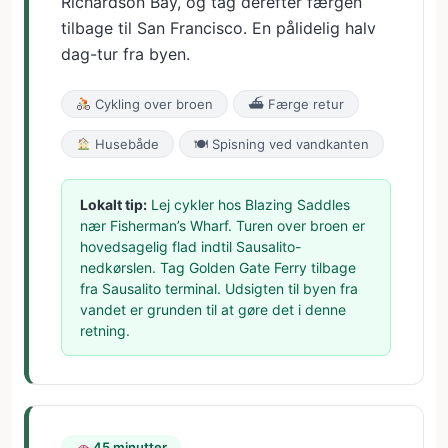
Richardson Bay, og tag derefter færgen
tilbage til San Francisco. En pålidelig halv
dag-tur fra byen.
Cykling over broen
⛴ Færge retur
Husebåde
🍽 Spisning ved vandkanten
Lokalt tip:
Lej cykler hos Blazing Saddles
nær Fisherman’s Wharf. Turen over broen er
hovedsagelig flad indtil Sausalito-
nedkørslen. Tag Golden Gate Ferry tilbage
fra Sausalito terminal. Udsigten til byen fra
vandet er grunden til at gøre det i denne
retning.
45 minutter