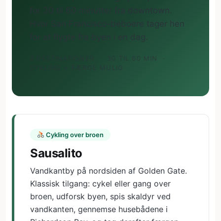
for 30 til 60 minutter fra downtown.
Hvor San Francisco-beboere tager hen
for at flygte fra byen i en dag.
3 DESTINATIONER
·
30 TIL 60 MIN
·
CYKLING + FÆRGE MULIG
Cykling over broen
Sausalito
Vandkantby på nordsiden af Golden Gate.
Klassisk tilgang: cykel eller gang over
broen, udforsk byen, spis skaldyr ved
vandkanten, gennemse husebådene i