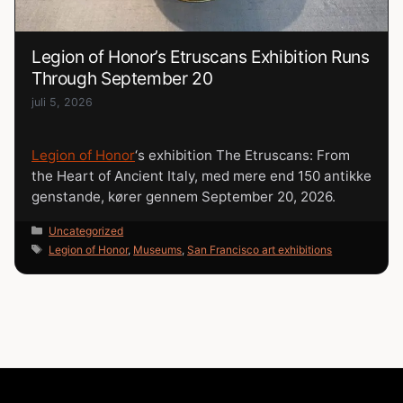
Legion of Honor’s Etruscans Exhibition Runs
Through September 20
juli 5, 2026
Legion of Honor
‘s exhibition The Etruscans: From
the Heart of Ancient Italy, med mere end 150 antikke
genstande, kører gennem September 20, 2026.
Kategorier
Uncategorized
Tags
Legion of Honor
,
Museums
,
San Francisco art exhibitions