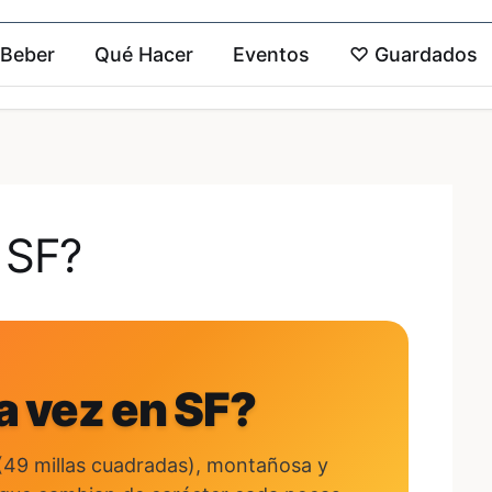
 Beber
Qué Hacer
Eventos
♡
Guardados
 SF?
a vez en SF?
(49 millas cuadradas), montañosa y