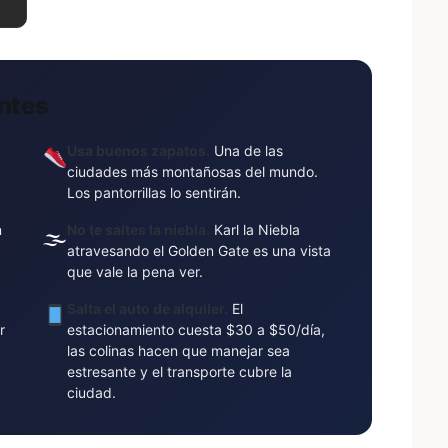
antes
Usa buenos zapatos.
Una de las
ciudades más montañosas del mundo.
Los pantorrillas lo sentirán.
n
No te saltes la niebla.
Karl la Niebla
🌫
atravesando el Golden Gate es una vista
.
que vale la pena ver.
Salta el auto de alquiler.
El
r
estacionamiento cuesta $30 a $50/día,
las colinas hacen que manejar sea
estresante y el transporte cubre la
ciudad.