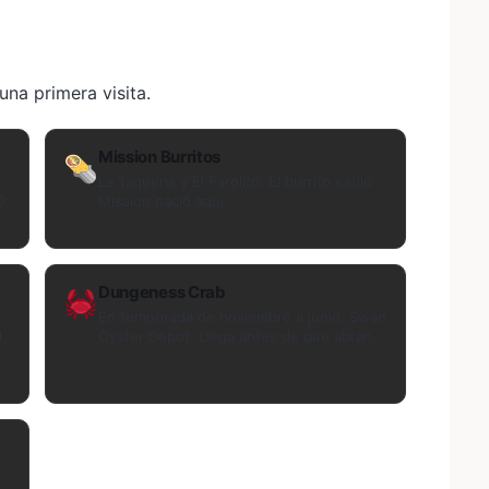
na primera visita.
Mission Burritos
La Taqueria y El Farolito. El burrito estilo
9.
Mission nació aquí.
Dungeness Crab
En temporada de noviembre a junio. Swan
l
Oyster Depot. Llega antes de que abran.