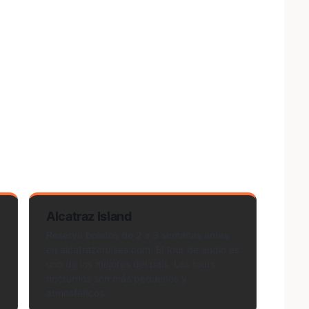
Alcatraz Island
Reserva boletos de 2 a 3 semanas antes
en alcatrazcruises.com. El tour de audio es
uno de los mejores del país. Los tours
nocturnos son más pequeños y
atmosféricos.