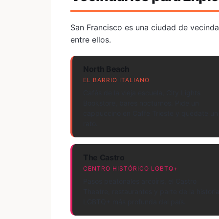
San Francisco es una ciudad de vecindar
entre ellos.
North Beach
EL BARRIO ITALIANO
Cafés de la vieja escuela, City Lights
Bookstore, bares nocturnos. Pide un
cappuccino en Caffe Trieste y quédate un
rato.
The Castro
CENTRO HISTÓRICO LGBTQ+
Pasos peatonales arcoíris, el Castro
Theatre, restaurantes y parte de la histori
LGBTQ+ más profunda del país.