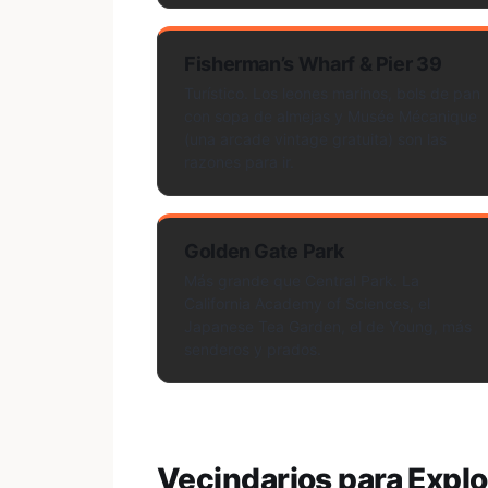
Fisherman’s Wharf & Pier 39
Turístico. Los leones marinos, bols de pan
con sopa de almejas y Musée Mécanique
(una arcade vintage gratuita) son las
razones para ir.
Golden Gate Park
Más grande que Central Park. La
California Academy of Sciences, el
Japanese Tea Garden, el de Young, más
senderos y prados.
Vecindarios para Explo