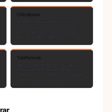
Chinatown
El Chinatown más antiguo de América del
Norte. Camina a través de la Dragon’s
Gate, los callejones y los templos. Come
dim sum en Good Mong Kok Bakery.
Teleféricos
Toma la línea Powell-Hyde para las
mejores vistas. Ve antes de las 9am o
después de las 6pm para evitar las largas
colas en Powell y Market.
rar