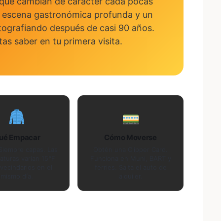
s que cambian de carácter cada pocas
, escena gastronómica profunda y un
tografiando después de casi 90 años.
tas saber en tu primera visita.
ué Empacar
Cómo Moverse
Siempre capas. Las
Obtén una Clipper Card.
aturas varían 15°F
Funciona en Muni, BART y
vecindarios en el
ferries. Salta el auto de
mismo día.
alquiler.