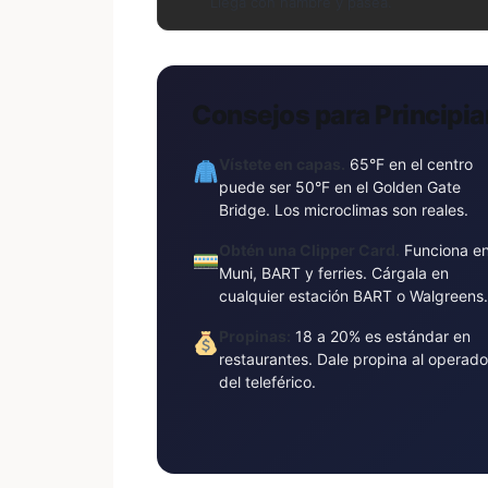
Llega con hambre y pasea.
Consejos para Principi
Vístete en capas.
65°F en el centro
puede ser 50°F en el Golden Gate
Bridge. Los microclimas son reales.
Obtén una Clipper Card.
Funciona e
Muni, BART y ferries. Cárgala en
cualquier estación BART o Walgreens
Propinas:
18 a 20% es estándar en
restaurantes. Dale propina al operado
del teleférico.