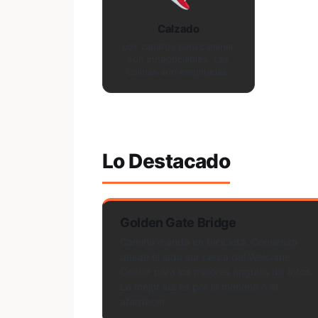
Calzado
Los zapatos para caminar
son innegociables. Las
colinas son empinadas.
Lo Destacado
Golden Gate Bridge
Camina o anda en bicicleta. Comienza
desde el lado sur cerca del Welcome
Center para los mejores ángulos de fotos.
La mejor luz es por la mañana o al
atardecer.