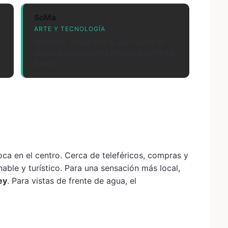
SoMa
ARTE Y TECNOLOGÍA
SFMOMA, Oracle Park y una cuadra de
restaurantes profunda alrededor de Yerba
Buena.
oca en el centro. Cerca de teleféricos, compras y
able y turístico. Para una sensación más local,
ey
. Para vistas de frente de agua, el