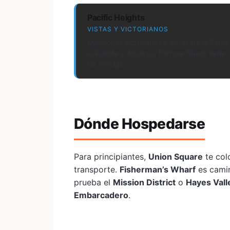
Pacific Heights
VISTAS Y VICTORIANOS
Mansiones victorianas y vistas de la Bahía,
el Puente y Alcatraz. Fillmore Street tiene
las tiendas.
Dónde Hospedarse
Para principiantes,
Union Square
te col
transporte.
Fisherman’s Wharf
es camin
prueba el
Mission District
o
Hayes Vall
Embarcadero
.