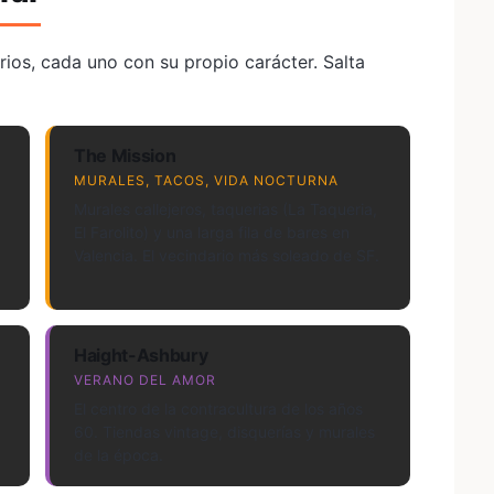
ios, cada uno con su propio carácter. Salta
The Mission
MURALES, TACOS, VIDA NOCTURNA
Murales callejeros, taquerias (La Taqueria,
El Farolito) y una larga fila de bares en
Valencia. El vecindario más soleado de SF.
Haight-Ashbury
VERANO DEL AMOR
El centro de la contracultura de los años
a
60. Tiendas vintage, disquerías y murales
de la época.