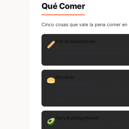
Qué Comer
Cinco cosas que vale la pena comer en u
Pan de Masa Madre
Boudin Bakery en el Wharf ha estado
haciendo pan de masa madre desde 184
El bol de pan es el pedido.
Dim Sum
Good Mong Kok Bakery en Chinatown
para bolas de cerdo BBQ. Yank Sing en e
Financial District para servicio de carrito
completo.
Ferry Building Market
El mercado de agricultores del sábado.