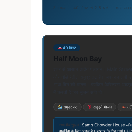
3 गंतव्य
·
40 मिनट से 2.5 घंटे
·
कार आवश
40 मिनट
Half Moon Bay
शहर से आसान तटीय पलायन। Main Street में चट
और चौड़े रेतीले समुद्र तट हैं। जब आप लंबी ड्र
आधा दिन की यात्रा। पंपकिन फेस्टिवल अक्टूबर 
में चलती है जब सूजन सही हो।
समुद्र तट
समुद्री भोजन
तटी
स्थानीय सुझाव:
Sam’s Chowder House लॉबस्टर
बाइकिंग के लिए अच्छा है। सप्ताह के दिन जाएं। High