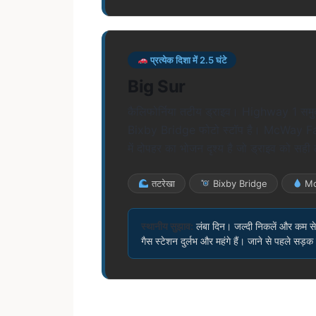
प्रत्येक दिशा में 2.5 घंटे
Big Sur
कैलिफोर्निया तटीय ड्राइव। Highway 1 समुद्
Bixby Bridge फोटो स्टॉप है। McWay Fall
में दोपहर का भोजन दृश्य है जो ड्राइव को सही
तटरेखा
Bixby Bridge
Mc
स्थानीय सुझाव:
लंबा दिन। जल्दी निकलें और कम स
गैस स्टेशन दुर्लभ और महंगे हैं। जाने से पहले सड़