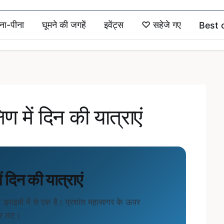
ना-पीना
घूमने की जगहें
इवेंट्स
♡
सहेजे गए
Best 
िण में दिन की यात्राएं
ें दिन की यात्राएं
्राइवों में से एक है। प्रशांत महासागर के ऊपर
द्र तट।