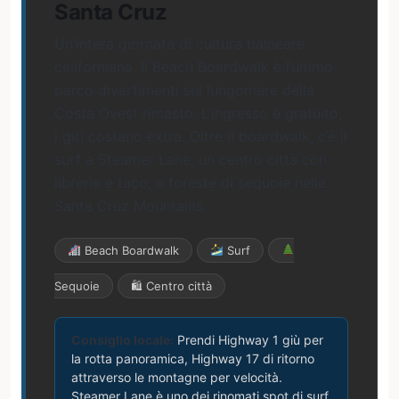
Santa Cruz
Un’intera giornata di cultura balneare
californiana. Il Beach Boardwalk è l’ultimo
parco divertimenti sul lungomare della
Costa Ovest rimasto. L’ingresso è gratuito;
i giri costano extra. Oltre il boardwalk, c’è il
surf a Steamer Lane, un centro città con
librerie e taco, e foreste di sequoie nelle
Santa Cruz Mountains.
Beach Boardwalk
Surf
Sequoie
🛍 Centro città
Consiglio locale:
Prendi Highway 1 giù per
la rotta panoramica, Highway 17 di ritorno
attraverso le montagne per velocità.
Steamer Lane è uno dei rinomati spot di surf.