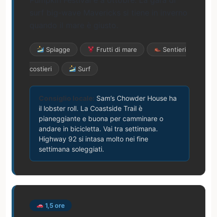
Pumpkin Festival è a ottobre. La gara di
surf big-wave Mavericks si tiene in inverno
quando il mare è giusto.
Spiagge
Frutti di mare
Sentieri
costieri
Surf
Consiglio locale:
Sam’s Chowder House ha
il lobster roll. La Coastside Trail è
pianeggiante e buona per camminare o
andare in bicicletta. Vai tra settimana.
Highway 92 si intasa molto nei fine
settimana soleggiati.
1,5 ore