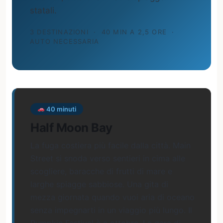
statali.
3 DESTINAZIONI
·
40 MIN A 2,5 ORE
·
AUTO NECESSARIA
40 minuti
Half Moon Bay
La fuga costiera più facile dalla città. Main
Street si snoda verso sentieri in cima alle
scogliere, baracche di frutti di mare e
larghe spiagge sabbiose. Una gita di
mezza giornata quando vuoi aria di oceano
senza impegnarti in un viaggio più lungo. Il