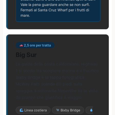
Vale la pena guardare anche se non surfi.
Fermati al Santa Cruz Wharf per i frutti di
mare.
2,5 ore per tratta
Big Sur
La guida della costa californiana. Highway
1 si snoda tra scogliere marine e il Pacifico.
Bixby Bridge è la tappa fotografica.
McWay Falls scende 80 piedi sulla
spiaggia. Il ristorante Nepenthe ha la vista
da pranzo che giustifica il viaggio.
Linea costiera
Bixby Bridge