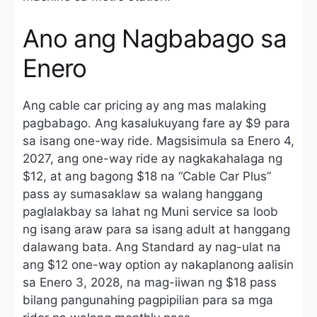
Ano ang Nagbabago sa
Enero
Ang cable car pricing ay ang mas malaking
pagbabago. Ang kasalukuyang fare ay $9 para
sa isang one-way ride. Magsisimula sa Enero 4,
2027, ang one-way ride ay nagkakahalaga ng
$12, at ang bagong $18 na “Cable Car Plus”
pass ay sumasaklaw sa walang hanggang
paglalakbay sa lahat ng Muni service sa loob
ng isang araw para sa isang adult at hanggang
dalawang bata. Ang Standard ay nag-ulat na
ang $12 one-way option ay nakaplanong aalisin
sa Enero 3, 2028, na mag-iiwan ng $18 pass
bilang pangunahing pagpipilian para sa mga