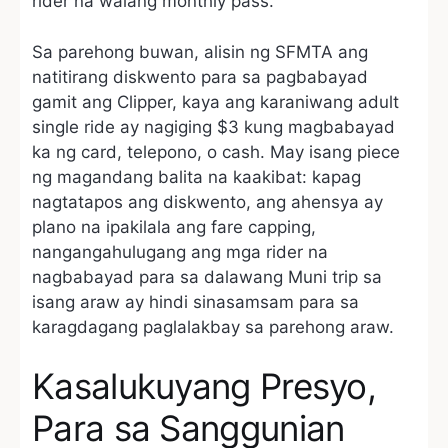
rider na walang monthly pass.
Sa parehong buwan, alisin ng SFMTA ang
natitirang diskwento para sa pagbabayad
gamit ang Clipper, kaya ang karaniwang adult
single ride ay nagiging $3 kung magbabayad
ka ng card, telepono, o cash. May isang piece
ng magandang balita na kaakibat: kapag
nagtatapos ang diskwento, ang ahensya ay
plano na ipakilala ang fare capping,
nangangahulugang ang mga rider na
nagbabayad para sa dalawang Muni trip sa
isang araw ay hindi sinasamsam para sa
karagdagang paglalakbay sa parehong araw.
Kasalukuyang Presyo,
Para sa Sanggunian