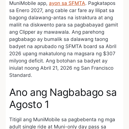
MuniMobile app,
ayon sa SFMTA
. Pagkatapos
sa Enero 2027, ang cable car fare ay lilipat sa
bagong dalawang-antas na istraktura at ang
maliit na diskwento para sa pagbabayad gamit
ang Clipper ay mawawala. Ang parehong
pagbabago ay bumalik sa dalawang taong
badyet na aprubado ng SFMTA board sa Abril
2026 upang makatulong na magsara ng $307
milyong deficit. Ang botohan sa badyet ay
iniulat noong Abril 21, 2026 ng San Francisco
Standard.
Ano ang Nagbabago sa
Agosto 1
Titigil ang MuniMobile sa pagbebenta ng mga
adult single ride at Muni-only day pass sa