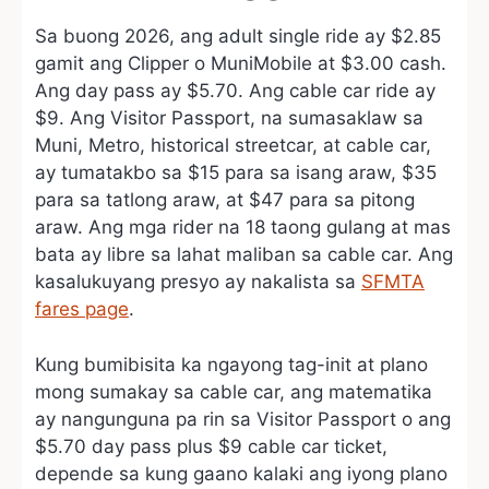
Sa buong 2026, ang adult single ride ay $2.85
gamit ang Clipper o MuniMobile at $3.00 cash.
Ang day pass ay $5.70. Ang cable car ride ay
$9. Ang Visitor Passport, na sumasaklaw sa
Muni, Metro, historical streetcar, at cable car,
ay tumatakbo sa $15 para sa isang araw, $35
para sa tatlong araw, at $47 para sa pitong
araw. Ang mga rider na 18 taong gulang at mas
bata ay libre sa lahat maliban sa cable car. Ang
kasalukuyang presyo ay nakalista sa
SFMTA
fares page
.
Kung bumibisita ka ngayong tag-init at plano
mong sumakay sa cable car, ang matematika
ay nangunguna pa rin sa Visitor Passport o ang
$5.70 day pass plus $9 cable car ticket,
depende sa kung gaano kalaki ang iyong plano