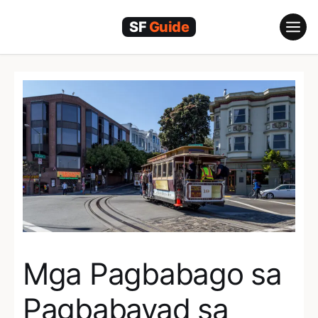
Skip
to
content
Mga Pagbabago sa
Pagbabayad sa