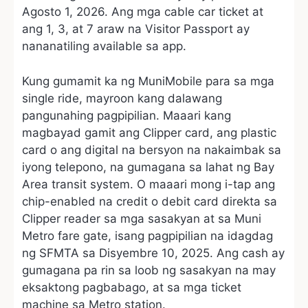
Agosto 1, 2026. Ang mga cable car ticket at
ang 1, 3, at 7 araw na Visitor Passport ay
nananatiling available sa app.
Kung gumamit ka ng MuniMobile para sa mga
single ride, mayroon kang dalawang
pangunahing pagpipilian. Maaari kang
magbayad gamit ang Clipper card, ang plastic
card o ang digital na bersyon na nakaimbak sa
iyong telepono, na gumagana sa lahat ng Bay
Area transit system. O maaari mong i-tap ang
chip-enabled na credit o debit card direkta sa
Clipper reader sa mga sasakyan at sa Muni
Metro fare gate, isang pagpipilian na idagdag
ng SFMTA sa Disyembre 10, 2025. Ang cash ay
gumagana pa rin sa loob ng sasakyan na may
eksaktong pagbabago, at sa mga ticket
machine sa Metro station.