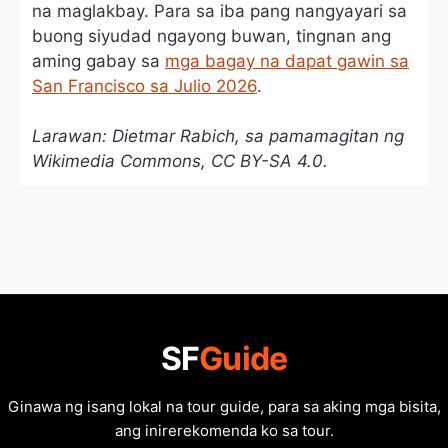
na maglakbay. Para sa iba pang nangyayari sa
buong siyudad ngayong buwan, tingnan ang
aming gabay sa
mga bagay na dapat gawin sa
San Francisco sa Julio 2026
.
Larawan: Dietmar Rabich, sa pamamagitan ng
Wikimedia Commons, CC BY-SA 4.0.
SF
Guide
Ginawa ng isang lokal na tour guide, para sa aking mga bisita,
ang inirerekomenda ko sa tour.