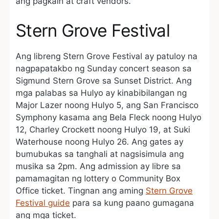
ang pagkain at craft vendors.
Stern Grove Festival
Ang libreng Stern Grove Festival ay patuloy na
nagpapatakbo ng Sunday concert season sa
Sigmund Stern Grove sa Sunset District. Ang
mga palabas sa Hulyo ay kinabibilangan ng
Major Lazer noong Hulyo 5, ang San Francisco
Symphony kasama ang Bela Fleck noong Hulyo
12, Charley Crockett noong Hulyo 19, at Suki
Waterhouse noong Hulyo 26. Ang gates ay
bumubukas sa tanghali at nagsisimula ang
musika sa 2pm. Ang admission ay libre sa
pamamagitan ng lottery o Community Box
Office ticket. Tingnan ang aming
Stern Grove
Festival guide
para sa kung paano gumagana
ang mga ticket.