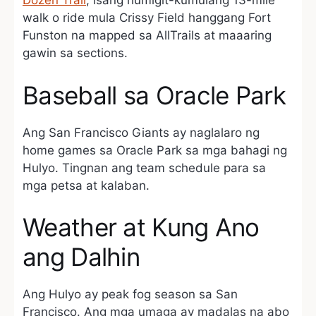
Dozen Trail
, isang humigit-kumulang 13-mile
walk o ride mula Crissy Field hanggang Fort
Funston na mapped sa AllTrails at maaaring
gawin sa sections.
Baseball sa Oracle Park
Ang San Francisco Giants ay naglalaro ng
home games sa Oracle Park sa mga bahagi ng
Hulyo. Tingnan ang team schedule para sa
mga petsa at kalaban.
Weather at Kung Ano
ang Dalhin
Ang Hulyo ay peak fog season sa San
Francisco. Ang mga umaga ay madalas na abo