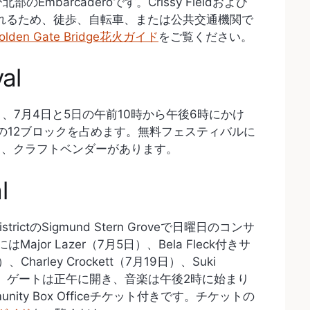
よび北部のEmbarcaderoです。Crissy Fieldおよび
閉鎖されるため、徒歩、自転車、または公共交通機関で
olden Gate Bridge花火ガイド
をご覧ください。
val
曜日と日曜日、7月4日と5日の午前10時から午後6時にかけ
 Streetの12ブロックを占めます。無料フェスティバルに
ド、クラフトベンダーがあります。
l
 DistrictのSigmund Stern Groveで日曜日のコンサ
or Lazer（7月5日）、Bela Fleck付きサ
rley Crockett（7月19日）、Suki
れます。ゲートは正午に開き、音楽は午後2時に始まり
ty Box Officeチケット付きです。チケットの