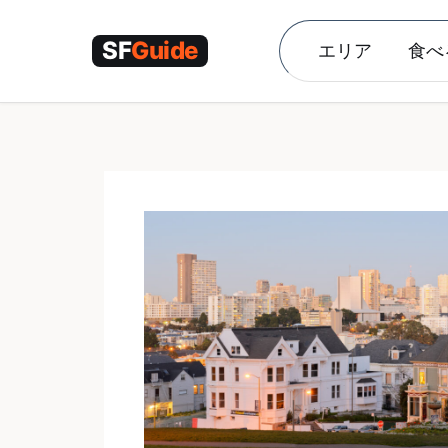
コ
ン
エリア
食べ
テ
ン
ツ
へ
ス
キ
ッ
プ