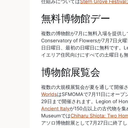
仕組みについては
Stern Grove Festiv
無料博物館デー
複数の博物館が7月に無料入場を提供しており、d
Conservatory of Flowersが7月7
日日曜日、最初の日曜日に無料です。Legion
イエリア住民向けにすべての土曜日も
博物館展覧会
複数の大規模展覧会が夏を通して開催
Worlds
はSFMOMAで7月11日にオー
29日まで開催されます。Legion of Ho
Ancient Italy
が150点以上の古代物を集め
Museumでは
Chiharu Shiota: Two Hom
アソロ博物館展として7月27日に終了