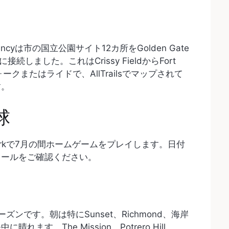
onservancyは市の国立公園サイト12カ所をGolden Gate
に接続しました。これはCrissy FieldからFort
ォークまたはライドで、AllTrailsでマップされて
す。
球
e Parkで7月の間ホームゲームをプレイします。日付
ュールをご確認ください。
ンです。朝は特にSunset、Richmond、海岸
す。The Mission、Potrero Hill、