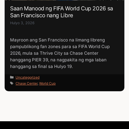
Saan Manood ng FIFA World Cup 2026 sa
San Francisco nang Libre
Hulyo 3, 2026
Mayroon ang San Francisco na limang libreng
pampublikong fan zones para sa FIFA World Cup
2026, mula sa Thrive City sa Chase Center
hanggang PIER 39, na nagpakita ng mga laban
hanggang sa final sa Hulyo 19.
Categories
Uncategorized
Tags
Chase Center
,
World Cup