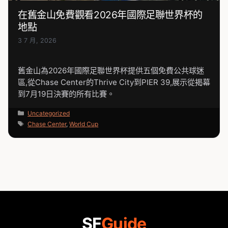
在舊金山免費觀看2026年國際足聯世界杯的
地點
3 7 月, 2026
舊金山為2026年國際足聯世界杯提供五個免費公共球迷
區,從Chase Center的Thrive City到PIER 39,展示從揭幕
到7月19日決賽的所有比賽。
分
Uncategorized
類
標
Chase Center
,
World Cup
籤
SF
Guide