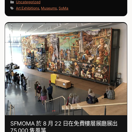
分
Uncategorized
類
標
Art Exhibitions
,
Museums
,
SoMa
籤
SFMOMA 於 8 月 22 日在免費樓層展廳展出
75,000 隻風箏