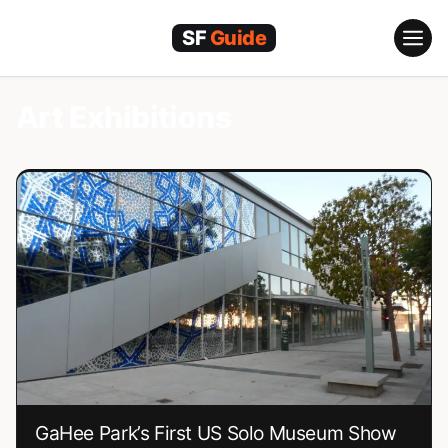
跳
至
內
容
Art Exhibitions
GaHee Park’s First US Solo Museum Show