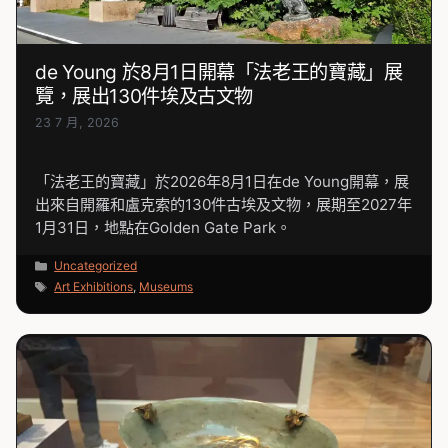
de Young 於8月1日開幕「法老王的寶藏」展
覽，展出130件埃及古文物
23 7 月, 2026
「法老王的寶藏」於2026年8月1日在de Young開幕，展
出來自開羅和盧克索的130件古埃及文物，展期至2027年
1月31日，地點在Golden Gate Park。
分
Uncategorized
類
標
Art Exhibitions
,
Museums
籤