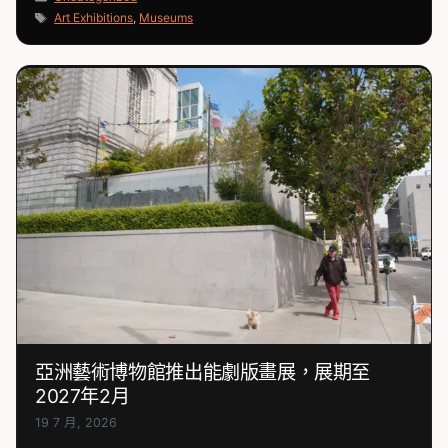
類
標
Art Exhibitions
,
Museums
籤
亞洲藝術博物館推出能劇版畫展，展期至
2027年2月
19 7 月, 2026