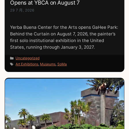
Opens at YBCA on August 7
29 7 月, 2026
Yerba Buena Center for the Arts opens GaHee Park:
Behind the Curtain on August 7, 2026, the painter’s
first solo institutional exhibition in the United
States, running through January 3, 2027.
分
Uncategorized
類
標
Art Exhibitions
,
Museums
,
SoMa
籤