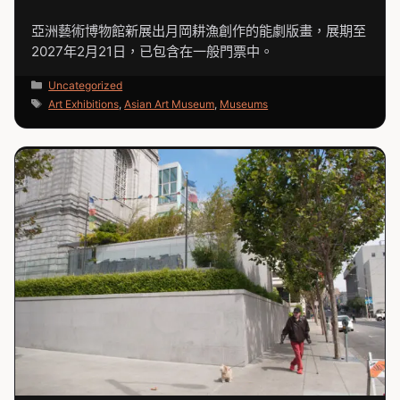
亞洲藝術博物館新展出月岡耕漁創作的能劇版畫，展期至
2027年2月21日，已包含在一般門票中。
分
Uncategorized
類
標
Art Exhibitions
,
Asian Art Museum
,
Museums
籤