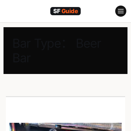
跳
至
内
容
Bar Type：
Beer
Bar
The Detour