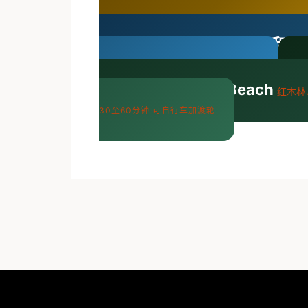
东
·往返45分钟至1.5小时·建议自驾
比旧金山更晴朗，美食场景同样出众。
3个目的地
Moon Bay、Santa Cruz和Big
个目的地·往返40分钟至2.5小时·需自驾
Woods和Stinson Beach
红木林
30至60分钟·可自行车加渡轮