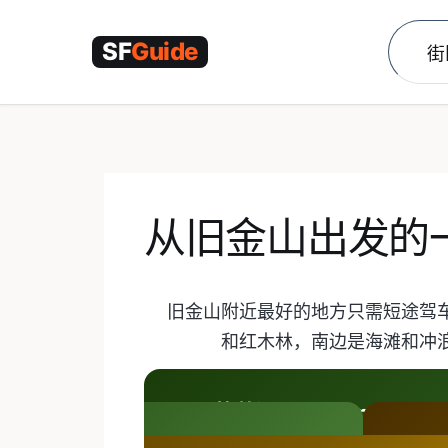
跳
至
街
内
容
从旧金山出发的
旧金山附近最好的地方只需短途驾
和红木林，南边是海滩和冲
葡萄酒乡、Point Rey
北
B