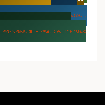
Half
南
·往返30分钟至1小时·BART可达
 Sur
沿Highway 1向南。海崖、冲浪小镇和州立海滩。
3
Sausalito、Muir
MARIN COUNTY
、海滩和沿海步道。距市中心30至60分钟。
3个目的地·往返