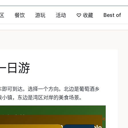
Best of
区
餐饮
游玩
活动
♡
收藏
一日游
车即可到达。选择一个方向。北边是葡萄酒乡
浪小镇，东边是湾区对岸的美食场景。
es和红木林
葡萄园、红木峡谷和太平洋悬崖。
3个目的地
erkeley、Oakland和Mount Diablo