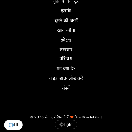
मुफ़्त वॉकिंग टूर
इलाके
घूमने की जगहें
खाना-पीना
इवेंट्स
समाचार
परिचय
यह क्या है?
गाइड डाउनलोड करें
संपर्क
© 2026 सैन फ्रांसिस्को में
♥
के साथ बनाया गया।
Light
HI