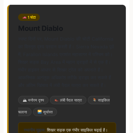
1 घंटा
Mount Diablo
स्पष्ट दिनों पर, Mount Diablo की चोटी California
का विस्तृत दृश्य प्रदान करती है। Sierra Nevada पूर्व
में, Farallon Islands प्रशांत महासागर में पश्चिम को।
शिखर सड़क Bay Area में महान ड्राइवों में से एक है।
गंभीर हाइकर आधार से शिखर ट्रेल को अपनाते हैं।
आकस्मिक आगंतुक अधिकांश तरीके ड्राइव कर सकते हैं
और अंतिम खिंचाव में लंबी पैदल यात्रा कर सकते हैं।
🏔 मनोरम दृश्य
लंबी पैदल यात्रा
साइकिल
चलाना
सूर्यास्त
स्थानीय सुझाव:
शिखर सड़क एक गंभीर साइकिल चढ़ाई है।