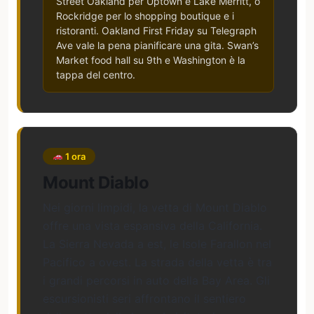
Street Oakland per Uptown e Lake Merritt, o
Rockridge per lo shopping boutique e i
ristoranti. Oakland First Friday su Telegraph
Ave vale la pena pianificare una gita. Swan’s
Market food hall su 9th e Washington è la
tappa del centro.
1 ora
Mount Diablo
Nei giorni limpidi, la vetta di Mount Diablo
offre una vista espansiva della California.
La Sierra Nevada a est, le Isole Farallon nel
Pacifico a ovest. La strada della vetta è tra
i grandi percorsi in auto della Bay Area. Gli
escursionisti seri affrontano il sentiero