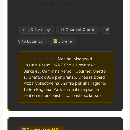
Fourth Street è la destinazione dello
shopping boutique. Le Berkeley Hills si
affacciano sulla baia verso SF.
UC Berkeley
Gourmet Ghetto
Orto Botanico
Librerie
Consiglio locale:
Non hai bisogno di
un’auto. Prendi BART fino a Downtown
Berkeley. Cammina verso il Gourmet Ghetto
su Shattuck Ave per pranzo. Cheese Board
Pizza Collective ha una fila per una ragione.
Tilden Regional Park sopra il campus ha
sentieri escursionistici con vista sulla baia.
25 minuti via BART