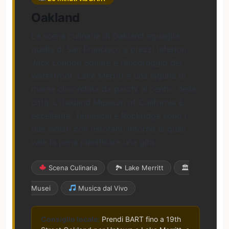
Oakland
La scena culinaria di Oakland eguaglia
quella di San Francisco a prezzi inferiori.
Jack London Square è l’ancoraggio del
waterfront. Lake Merritt è una laguna di
marea circondata da parchi al centro della
città. L’Oakland Museum of California è
eccellente. Temescal e Rockridge sono i
due isolati con ristoranti intorno ai quali
vale la pena pianificare una gita.
Scena Culinaria
🏞 Lake Merritt
🏛
Musei
Musica dal Vivo
Consiglio locale:
Prendi BART fino a 19th