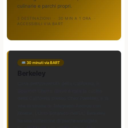
culinarie e parchi propri.
3 DESTINAZIONI
·
30 MIN A 1 ORA
·
ACCESSIBILI VIA BART
30 minuti via BART
Berkeley
Casa dell’Università della California, il
Gourmet Ghetto (dove è nata la cucina
della California presso Chez Panisse), e la
vita di strada di Telegraph Avenue con
librerie. L’Orto Botanico dell’UC Berkeley
ha una collezione di piante variegata.