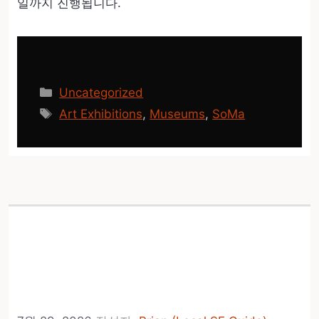
일까지 진행됩니다.
카
Uncategorized
테
태
Art Exhibitions
,
Museums
,
SoMa
고
그
리
Bay Day가 8월 1일 NOAA
부이 인양으로
Exploratorium에서 복귀