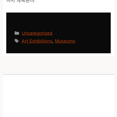
까지 계속된다.
카
Uncategorized
테
태
Art Exhibitions
,
Museums
고
그
리
SFMOMA Opens ‘O.
Smith: Artivist,’ San
Quentin에서 제작된 드로
잉