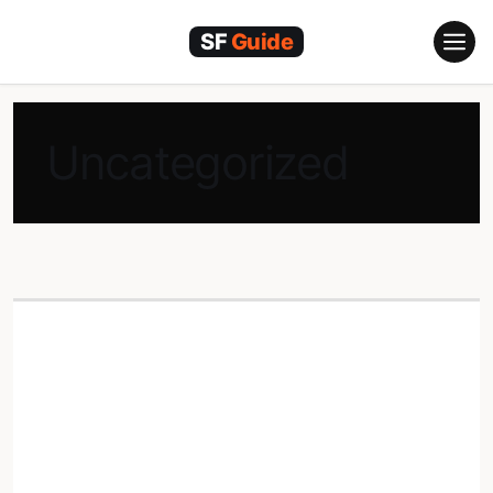
컨
텐
츠
로
건
Uncategorized
너
뛰
기
Zoox, 자율주행 택시 운영
비용 청구 연방 승인 획득,
샌프란시스코는 아직 미적
용