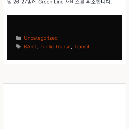
월 26-27일에 Green Line 서비스를 취소합니다.
카
Uncategorized
테
태
BART
,
Public Transit
,
Transit
고
그
리
de Young에서 8월 15일 ‘A
Gallery of Their Own’ 개
관 – Bourgeois, Krasner,