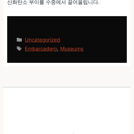
산화탄소 부이를 수중에서 끌어올립니다.
카
Uncategorized
테
태
Embarcadero
,
Museums
고
그
리
Chinatown 건설로 Kearny
Street 및 Broadway
Tunnel 8월 폐쇄