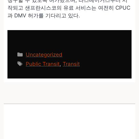
청구할 수 있도록 허가했으며, 라스베이거스부터 시
작되고 샌프란시스코의 유료 서비스는 여전히 CPUC
과 DMV 허가를 기다리고 있다.
카
Uncategorized
테
태
Public Transit
,
Transit
고
그
리
GaHee Park의 첫 미국 개
인전이 8월 7일 YBCA에