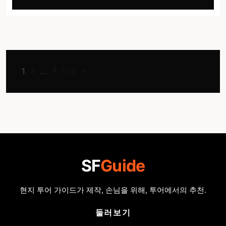
리
페
페
페
2
4
다음
→
1
…
이
이
이
지
지
지
SF
Guide
현지 투어 가이드가 제작, 손님을 위해, 투어에서의 추천.
둘러보기