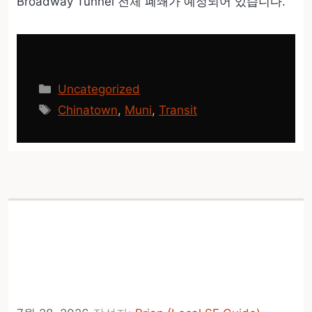
Broadway Tunnel 전체 폐쇄가 예정되어 있습니다.
카
Uncategorized
테
태
Chinatown
,
Muni
,
Transit
고
그
리
BART가 8월과 9월의 4개
주말에 Green Line 서비스
취소