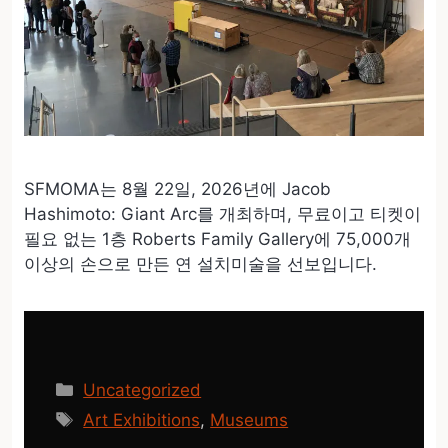
SFMOMA는 8월 22일, 2026년에 Jacob
Hashimoto: Giant Arc를 개최하며, 무료이고 티켓이
필요 없는 1층 Roberts Family Gallery에 75,000개
이상의 손으로 만든 연 설치미술을 선보입니다.
카
Uncategorized
테
태
Art Exhibitions
,
Museums
고
그