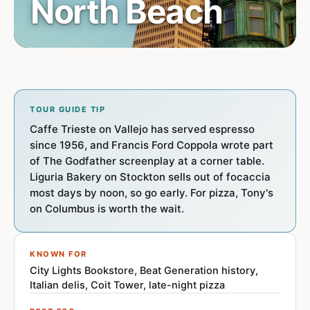
North Beach
TOUR GUIDE TIP
Caffe Trieste on Vallejo has served espresso
since 1956, and Francis Ford Coppola wrote part
of The Godfather screenplay at a corner table.
Liguria Bakery on Stockton sells out of focaccia
most days by noon, so go early. For pizza, Tony's
on Columbus is worth the wait.
KNOWN FOR
City Lights Bookstore, Beat Generation history,
Italian delis, Coit Tower, late-night pizza