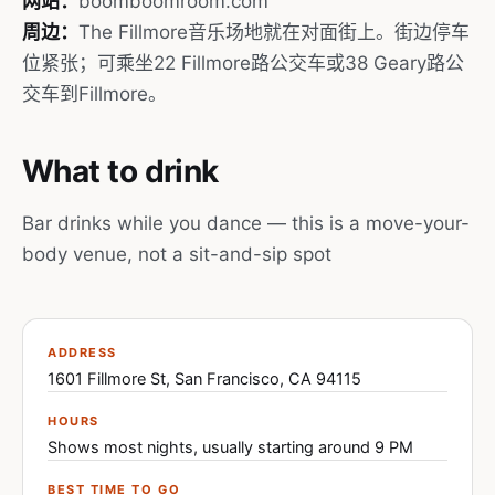
网站：
boomboomroom.com
周边：
The Fillmore音乐场地就在对面街上。街边停车
位紧张；可乘坐22 Fillmore路公交车或38 Geary路公
交车到Fillmore。
What to drink
Bar drinks while you dance — this is a move-your-
body venue, not a sit-and-sip spot
ADDRESS
1601 Fillmore St, San Francisco, CA 94115
HOURS
Shows most nights, usually starting around 9 PM
BEST TIME TO GO