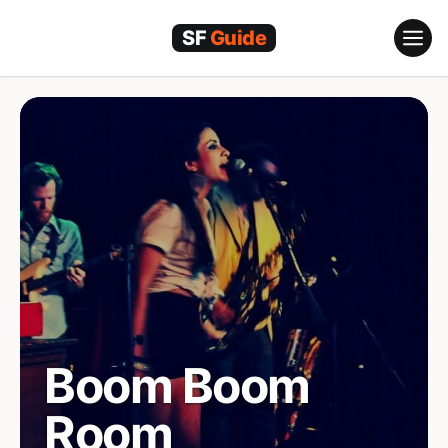
跳
至
内
容
Boom Boom
Room