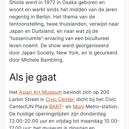
Shiota werd in 1972 in Osaka geboren en
woont en werkt sinds het midden van de jaren
negentig in Berlijn. Het thema van de
tentoonstelling, twee thuislanden, verwijst naar
Japan en Duitsland, en naar wat zij de
“tussenruimte”-ervaring van een bicultureel
leven noemt. De show werd georganiseerd
door Japan Society, New York, en is gecureerd
door Michele Bambling.
Als je gaat
Het
Asian Art Museum
bevindt zich op 200
Larkin Street in
Civic Center
, dicht bij het Civic
Center/UN Plaza
BART
- en
Muni
Metro-station.
De huidige openingstijden zijn donderdag
13.00-20.00 uur en vrijdag tot maandag 10.00-
17.00 uur; het museum is dinsdag en