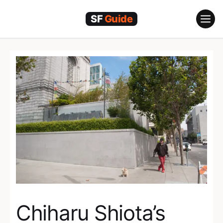
Ga
naar
de
inhoud
Chiharu Shiota’s