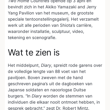
Two Home Countries
opende op 3 april en
bevindt zich in het Akiko Yamazaki and Jerry
Yang Pavilion van het museum, de grootste
speciale tentoonstellingsgalerij. Het verzamelt
werk uit alle perioden van Shiota’s carrière,
waaronder installatie, sculptuur, video,
tekening en scenografie.
Wat te zien is
Het middelpunt,
Diary
, spreidt rode garens over
de volledige lengte van 88 voet van het
paviljoen. Boven zweven met de hand
geschreven pagina’s uit de dagboeken van
Japanse soldaten en naoorlogse Duitse
burgers. “In
Diary
worden de stemmen van
individuen die elkaar nooit ontmoet hebben, in
gesprek gebracht,” zegt Dr. Robert Mintz,