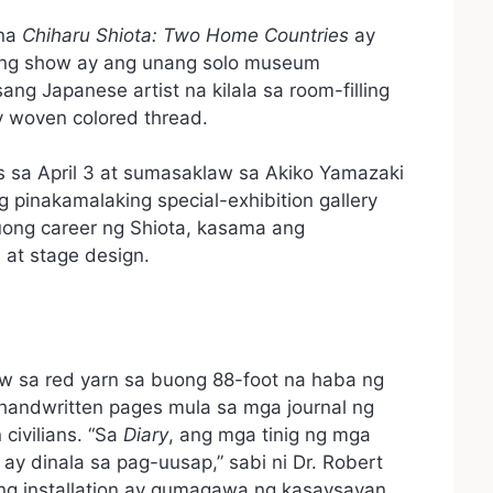
 na
Chiharu Shiota: Two Home Countries
ay
Ang show ay ang unang solo museum
ang Japanese artist na kilala sa room-filling
ly woven colored thread.
sa April 3 at sumasaklaw sa Akiko Yamazaki
 pinakamalaking special-exhibition gallery
uong career ng Shiota, kasama ang
, at stage design.
w sa red yarn sa buong 88-foot na haba ng
 handwritten pages mula sa mga journal ng
civilians. “Sa
Diary
, ang mga tinig ng mga
 ay dinala sa pag-uusap,” sabi ni Dr. Robert
Ang installation ay gumagawa ng kasaysayan