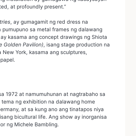
d, at profoundly present.”
ries
, ay gumagamit ng red dress na
a pumupuno sa metal frames ng dalawang
ay kasama ang concept drawings ng Shiota
 Golden Pavilion)
, isang stage production na
a New York, kasama ang sculptures,
papel.
 sa 1972 at namumuhunan at nagtrabaho sa
g tema ng exhibition na dalawang home
ermany, at sa kung ano ang tinatapos niya
sang bicultural life. Ang show ay inorganisa
tor ng Michele Bambling.