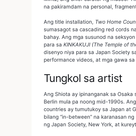
na pakiramdam na personal, fragmente
Ang title installation,
Two Home Count
sumasagot sa cascading red cords n
bahay. Ang mga susunod na seksyon 
para sa
KINKAKUJI (The Temple of the
disenyo niya para sa Japan Society s
performance videos, at mga gawa sa 
Tungkol sa artist
Ang Shiota ay ipinanganak sa Osaka
Berlin mula pa noong mid-1990s. An
countries ay tumutukoy sa Japan at G
bilang “in-between” na karanasan ng i
ng Japan Society, New York, at kurey