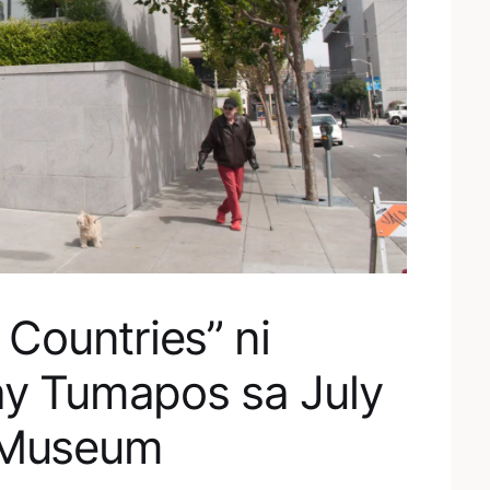
Countries” ni
ay Tumapos sa July
t Museum