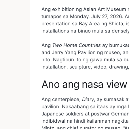
Ang exhibition ng Asian Art Museum
tumapos sa Monday, July 27, 2026. 
presentation sa Bay Area ng Shiota, is
installations na binuo mula sa dense
Ang
Two Home Countries
ay bumukas 
and Jerry Yang Pavilion ng museo, ang
nito. Nagtipun ito ng gawa mula sa b
installation, sculpture, video, drawing
Ano ang nasa view
Ang centerpiece,
Diary
, ay sumasakla
pavilion. Nakaabang sa itaas ay mga
Japanese soldiers at postwar German 
indibidwal na hindi kailanman nagkita
Mintz, ang chief curator ng museo. “