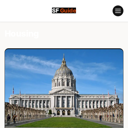
跳
至
內
容
Housing