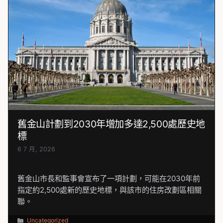
舊金山計劃到2030年增加多達2,500處歷史地
標
6 7 月, 2026
舊金山市長和監事會宣布了一項計劃，可能在2030年前
指定約2,500處新的歷史地標，與該市的住房改劃區相關
聯。
分
Uncategorized