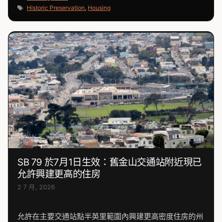
類
標
Historic Preservation
,
Housing
籤
SB 79 於7月1日生效：舊金山交通站附近現已
允許興建更高的住房
2 7 月, 2026
允許在主要交通站點半英里範圍內興建更高密度住房的州