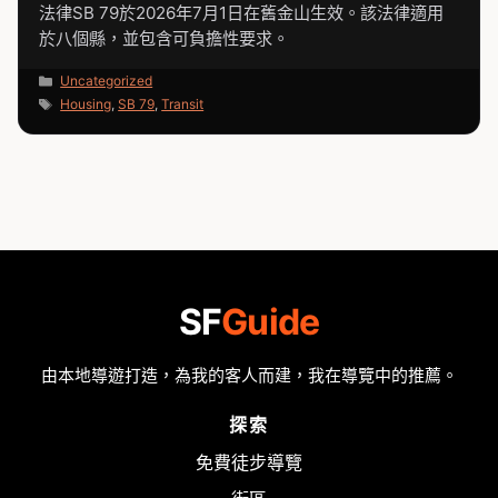
法律SB 79於2026年7月1日在舊金山生效。該法律適用
於八個縣，並包含可負擔性要求。
分
Uncategorized
類
標
Housing
,
SB 79
,
Transit
籤
SF
Guide
由本地導遊打造，為我的客人而建，我在導覽中的推薦。
探索
免費徒步導覽