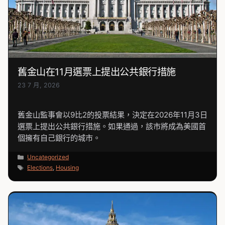
舊金山在11月選票上提出公共銀行措施
23 7 月, 2026
舊金山監事會以9比2的投票結果，決定在2026年11月3日
選票上提出公共銀行措施。如果通過，該市將成為美國首
個擁有自己銀行的城市。
分
Uncategorized
類
標
Elections
,
Housing
籤