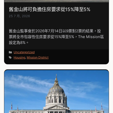
舊金山將可負擔住房要求從15%降至5%
25 7 月, 2026
舊金山監事會於2026年7月14日以9票對2票的結果，投
票將全市包容性住房要求從15%降至5%，The Mission區
設定為8%。
分
Uncategorized
類
標
Housing
,
Mission District
籤