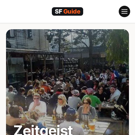
コ
ン
テ
ン
ツ
へ
ス
キ
ッ
プ
Zeitgeist