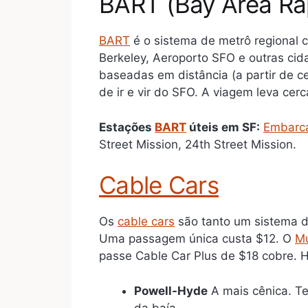
BART (Bay Area Rap
BART
é o sistema de metrô regional 
Berkeley, Aeroporto SFO e outras cid
baseadas em distância (a partir de c
de ir e vir do SFO. A viagem leva cer
Estações
BART
úteis em SF:
Embarc
Street Mission, 24th Street Mission.
Cable Cars
Os
cable cars
são tanto um sistema de
Uma passagem única custa $12. O
M
passe Cable Car Plus de $18 cobre. Há
Powell-Hyde
A mais cênica. Te
da baía.