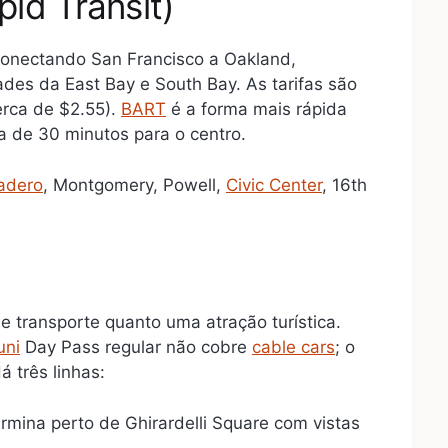
id Transit)
conectando San Francisco a Oakland,
ades da East Bay e South Bay. As tarifas são
erca de $2.55).
BART
é a forma mais rápida
ca de 30 minutos para o centro.
adero
, Montgomery, Powell,
Civic Center
, 16th
 transporte quanto uma atração turística.
uni
Day Pass regular não cobre
cable cars
; o
 três linhas:
rmina perto de Ghirardelli Square com vistas