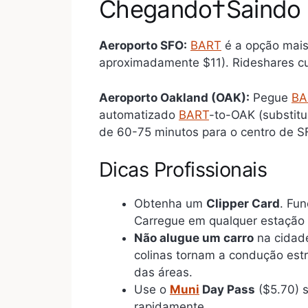
Chegando†Saindo 
Aeroporto SFO:
BART
é a opção mais 
aproximadamente $11). Rideshares c
Aeroporto Oakland (OAK):
Pegue
BA
automatizado
BART
-to-OAK (substitu
de 60-75 minutos para o centro de S
Dicas Profissionais
Obtenha um
Clipper Card
. Fu
Carregue em qualquer estação
Não alugue um carro
na cidade
colinas tornam a condução estr
das áreas.
Use o
Muni
Day Pass
($5.70) s
rapidamente.