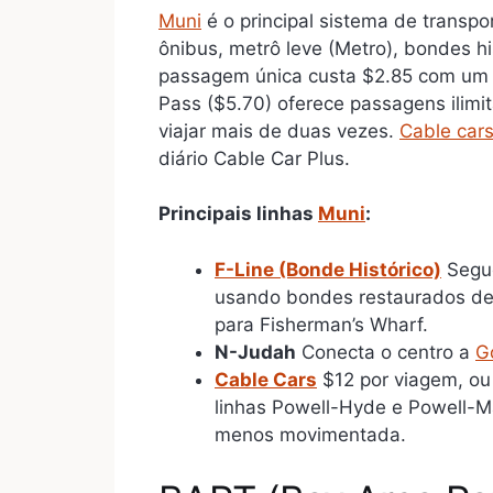
Muni
é o principal sistema de transpo
ônibus, metrô leve (Metro), bondes hi
passagem única custa $2.85 com um C
Pass ($5.70) oferece passagens ilimit
viajar mais de duas vezes.
Cable car
diário Cable Car Plus.
Principais linhas
Muni
:
F-Line (Bonde Histórico)
Segu
usando bondes restaurados de
para Fisherman’s Wharf.
N-Judah
Conecta o centro a
G
Cable Cars
$12 por viagem, ou 
linhas Powell-Hyde e Powell-Ma
menos movimentada.