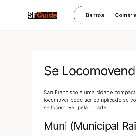
Pular
para
Bairros
Comer e
o
conteúdo
Se Locomovendo
San Francisco é uma cidade compacta
locomover pode ser complicado se vo
se locomover pela cidade.
Muni (Municipal Ra