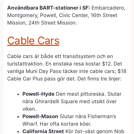
Användbara BART-stationer i SF:
Embarcadero,
Montgomery, Powell, Civic Center, 16th Street
Mission, 24th Street Mission.
Cable Cars
Cable cars är både ett transitsystem och en
turistattraktion. En enstaka resa kostar $12. Det
vanliga Muni Day Pass täcker inte cable cars; $18
Cable Car Plus pass gör det. Det finns tre linjer:
Powell-Hyde
Den mest pittoreska. Slutar
nära Ghirardelli Square med utsikt över
viken.
Powell-Mason
Slutar nära Fisherman’s
Wharf. Har ofta kortare köer.
California Street
Kör öst-väst genom Nob