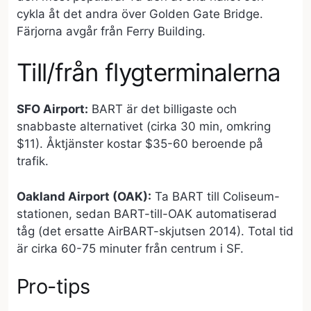
cykla åt det andra över Golden Gate Bridge.
Färjorna avgår från Ferry Building.
Till/från flygterminalerna
SFO Airport:
BART är det billigaste och
snabbaste alternativet (cirka 30 min, omkring
$11). Åktjänster kostar $35-60 beroende på
trafik.
Oakland Airport (OAK):
Ta BART till Coliseum-
stationen, sedan BART-till-OAK automatiserad
tåg (det ersatte AirBART-skjutsen 2014). Total tid
är cirka 60-75 minuter från centrum i SF.
Pro-tips