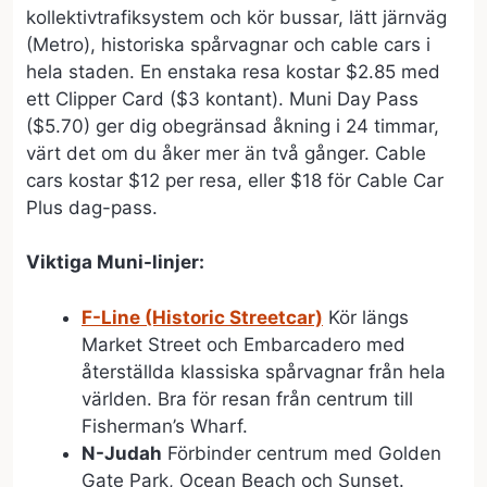
kollektivtrafiksystem och kör bussar, lätt järnväg
(Metro), historiska spårvagnar och cable cars i
hela staden. En enstaka resa kostar $2.85 med
ett Clipper Card ($3 kontant). Muni Day Pass
($5.70) ger dig obegränsad åkning i 24 timmar,
värt det om du åker mer än två gånger. Cable
cars kostar $12 per resa, eller $18 för Cable Car
Plus dag-pass.
Viktiga Muni-linjer:
F-Line (Historic Streetcar)
Kör längs
Market Street och Embarcadero med
återställda klassiska spårvagnar från hela
världen. Bra för resan från centrum till
Fisherman’s Wharf.
N-Judah
Förbinder centrum med Golden
Gate Park, Ocean Beach och Sunset.