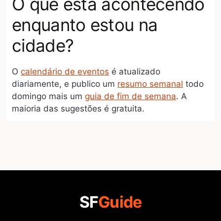
O que está acontecendo
enquanto estou na
cidade?
O
calendário de eventos
é atualizado
diariamente, e publico um
resumo semanal
todo
domingo mais um
guia de fim de semana
. A
maioria das sugestões é gratuita.
SF
Guide