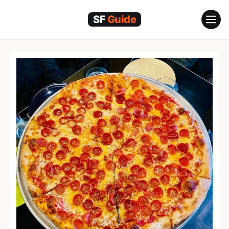
跳
至
内
容