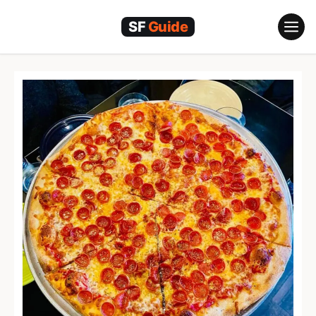
跳
至
内
容