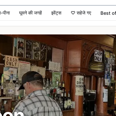
ा-पीना
घूमने की जगहें
इवेंट्स
♡
सहेजे गए
Best o
oon