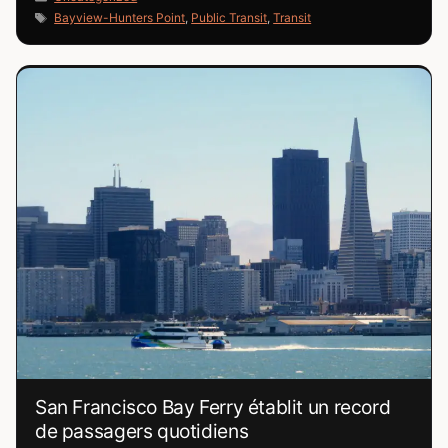
Étiquettes
Bayview-Hunters Point
,
Public Transit
,
Transit
San Francisco Bay Ferry établit un record
de passagers quotidiens