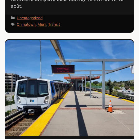
août.
Catégories
Uncategorized
Étiquettes
Chinatown
,
Muni
,
Transit