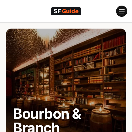
Skip
to
content
Bourbon &
Branch