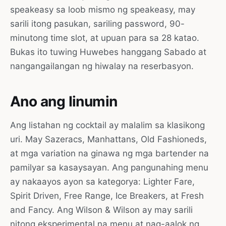
speakeasy sa loob mismo ng speakeasy, may
sarili itong pasukan, sariling password, 90-
minutong time slot, at upuan para sa 28 katao.
Bukas ito tuwing Huwebes hanggang Sabado at
nangangailangan ng hiwalay na reserbasyon.
Ano ang Iinumin
Ang listahan ng cocktail ay malalim sa klasikong
uri. May Sazeracs, Manhattans, Old Fashioneds,
at mga variation na ginawa ng mga bartender na
pamilyar sa kasaysayan. Ang pangunahing menu
ay nakaayos ayon sa kategorya: Lighter Fare,
Spirit Driven, Free Range, Ice Breakers, at Fresh
and Fancy. Ang Wilson & Wilson ay may sarili
nitong eksperimental na menu at nag-aalok ng