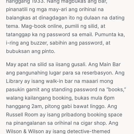
hanggang 1933. Nang magbukas ang bar,
pinanatili ng mga may-ari ang orihinal na
balangkas at dinagdagan ito ng dulaan na dating
tema. Mag-book online, pumili ng silid, at
tatanggap ka ng password sa email. Pumunta ka,
i-ring ang buzzer, sabihin ang password, at
bubuksan ang pinto.
May apat na silid sa iisang gusali. Ang Main Bar
ang pangunahing lugar para sa reserbasyon. Ang
Library ay isang walk-in bar na maaari mong
pasukin gamit ang standing password na “books,”
walang kailangang booking, bukas mula 6pm
hanggang 2am, pitong gabi bawat linggo. Ang
Russell Room ay isang pribadong booking space
na pinangalanan sa orihinal na cigar shop. Ang
Wilson & Wilson ay isang detective-themed